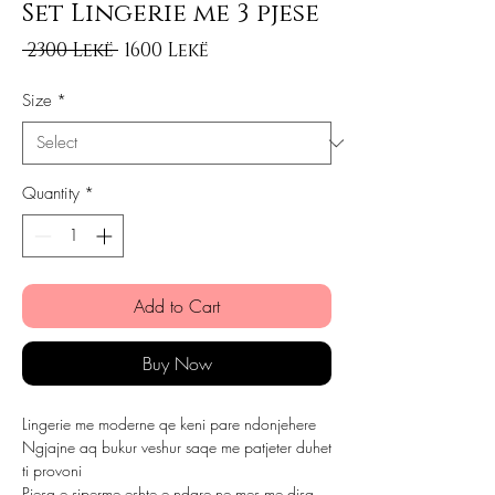
Set Lingerie me 3 pjese
Regular Price
Sale Price
 2300 Lekë 
1600 Lekë
Size
*
Quantity
*
Add to Cart
Buy Now
Lingerie me moderne qe keni pare ndonjehere
Ngjajne aq bukur veshur saqe me patjeter duhet
ti provoni
Pjesa e siperme eshte e ndare ne mes me disa