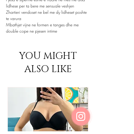
lidhese per ta bere me sensuale veshjen
Zhartieri vendoset ne bel me dy lidheset poshte
te varura
Mbathjet vijne ne formen e tanges dhe me
double cope ne pjesen intime
YOU MIGHT
ALSO LIKE