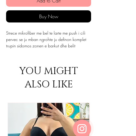
Add to Cart
Buy Now
Strece mikrofiber me bel te larte me push i cili
pervec se ju mban ngrohte ju definon komplet
trupin sidomos zonen e barkut dhe belit
YOU MIGHT
ALSO LIKE