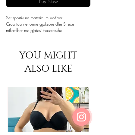
Buy Now
Set sportiv ne material mikrofiber
Crop top ne forme gjoksore dhe Strece
mikrofiber me gjatesi trecerekshe
YOU MIGHT
ALSO LIKE