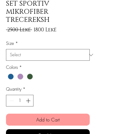
SET SPORTIV
MIKROFIBER
TRECEREKSH
Regular Price
Sale Price
 2500 Lekë 
1800 Lekë
Size
*
Colors
*
Quantity
*
Add to Cart